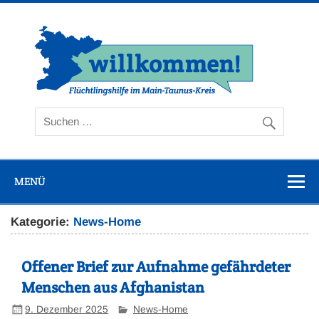
Zum
Inhalt
springen
Flüc
Ta
MENÜ
Kategorie:
News-Home
Offener Brief zur Aufnahme gefährdeter
Menschen aus Afghanistan
9. Dezember 2025
News-Home