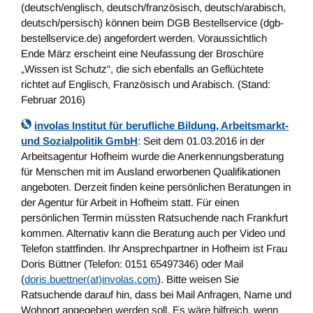
(deutsch/englisch, deutsch/französisch, deutsch/arabisch,
deutsch/persisch) können beim DGB Bestellservice (dgb-
bestellservice.de) angefordert werden. Voraussichtlich
Ende März erscheint eine Neufassung der Broschüre
„Wissen ist Schutz“, die sich ebenfalls an Geflüchtete
richtet auf Englisch, Französisch und Arabisch. (Stand:
Februar 2016)
involas Institut für berufliche Bildung, Arbeitsmarkt-
und Sozialpolitik GmbH
: Seit dem 01.03.2016 in der
Arbeitsagentur Hofheim wurde die Anerkennungsberatung
für Menschen mit im Ausland erworbenen Qualifikationen
angeboten. Derzeit finden keine persönlichen Beratungen in
der Agentur für Arbeit in Hofheim statt. Für einen
persönlichen Termin müssten Ratsuchende nach Frankfurt
kommen. Alternativ kann die Beratung auch per Video und
Telefon stattfinden. Ihr Ansprechpartner in Hofheim ist Frau
Doris Büttner (Telefon: 0151 65497346) oder Mail
(
doris.buettner(at)involas.com
). Bitte weisen Sie
Ratsuchende darauf hin, dass bei Mail Anfragen, Name und
Wohnort angegeben werden soll. Es wäre hilfreich, wenn