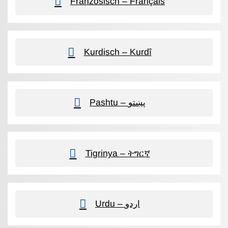
Französisch – Français
Kurdisch – Kurdî
Pashtu – پښتو
Tigrinya – ትግርኛ
Urdu – اردو