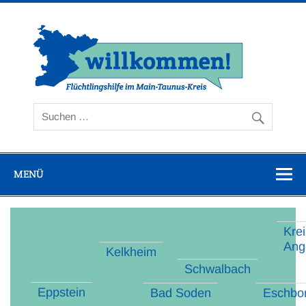
Zum
Inhalt
springen
Flüc
Ta
MENÜ
Kre
Ang
Kelkheim
Schwalbach
Eppstein
Bad Soden
Eschbo