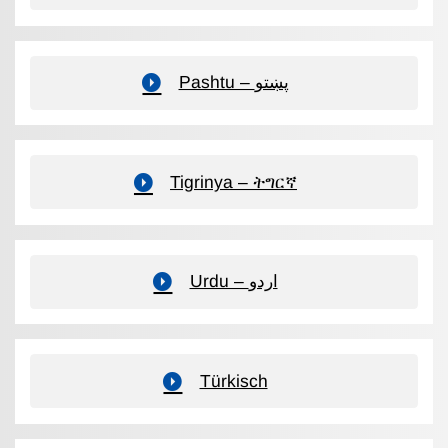
Pashtu – پښتو
Tigrinya – ትግርኛ
Urdu – اردو
Türkisch