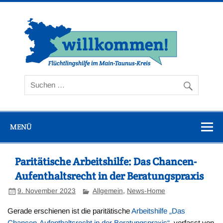
Zum
Inhalt
springen
Flüc
Ta
MENÜ
Paritätische Arbeitshilfe: Das Chancen-
Aufenthaltsrecht in der Beratungspraxis
9. November 2023
Allgemein
,
News-Home
Gerade erschienen ist die paritätische
Arbeitshilfe „Das
Chancen-Aufenthaltsrecht in der Beratungspraxis“,
verfasst von