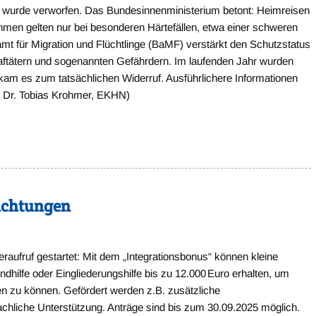
“ wurde verworfen. Das Bundesinnenministerium betont: Heimreisen
men gelten nur bei besonderen Härtefällen, etwa einer schweren
t für Migration und Flüchtlinge (BaMF) verstärkt den Schutzstatus
aftätern und sogenannten Gefährdern. Im laufenden Jahr wurden
n kam es zum tatsächlichen Widerruf. Ausführlichere Informationen
e: Dr. Tobias Krohmer, EKHN)
richtungen
aufruf gestartet: Mit dem „Integrationsbonus“ können kleine
ndhilfe oder Eingliederungshilfe bis zu 12.000 Euro erhalten, um
ten zu können. Gefördert werden z.B. zusätzliche
chliche Unterstützung. Anträge sind bis zum 30.09.2025 möglich.