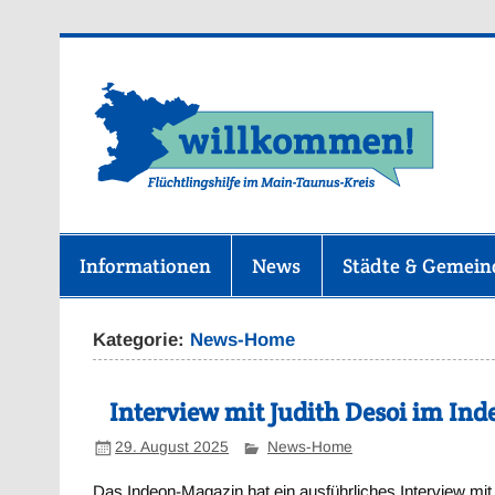
Zum
Inhalt
springen
F
Informationen
News
Städte & Gemei
Kategorie:
News-Home
Interview mit Judith Desoi im In
29. August 2025
News-Home
Das Indeon-Magazin hat ein ausführliches Interview mit 