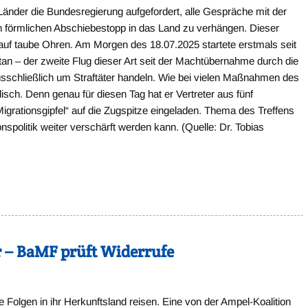
 Länder die Bundesregierung aufgefordert, alle Gespräche mit der
n förmlichen Abschiebestopp in das Land zu verhängen. Dieser
auf taube Ohren. Am Morgen des 18.07.2025 startete erstmals seit
tan – der zweite Flug dieser Art seit der Machtübernahme durch die
usschließlich um Straftäter handeln. Wie bei vielen Maßnahmen des
isch. Denn genau für diesen Tag hat er Vertreter aus fünf
rationsgipfel“ auf die Zugspitze eingeladen. Thema des Treffens
ionspolitik weiter verschärft werden kann. (Quelle: Dr. Tobias
r – BaMF prüft Widerrufe
e Folgen in ihr Herkunftsland reisen. Eine von der Ampel-Koalition