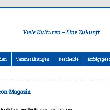
lüchtlingshilfe-im-Main-T
Viele Kulturen – Eine Zukunft
nden
Veranstaltungen
Bescheide
Erfolgsges
deon-Magazin
Judith Desoi veröffentlicht, der unabhängigen