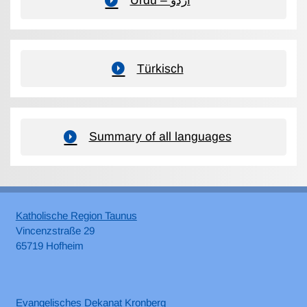
Urdu – اردو
Türkisch
Summary of all languages
Katholische Region Taunus
Vincenzstraße 29
65719 Hofheim
Evangelisches Dekanat Kronberg