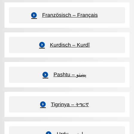
Französisch – Français
Kurdisch – Kurdî
Pashtu – پښتو
Tigrinya – ትግርኛ