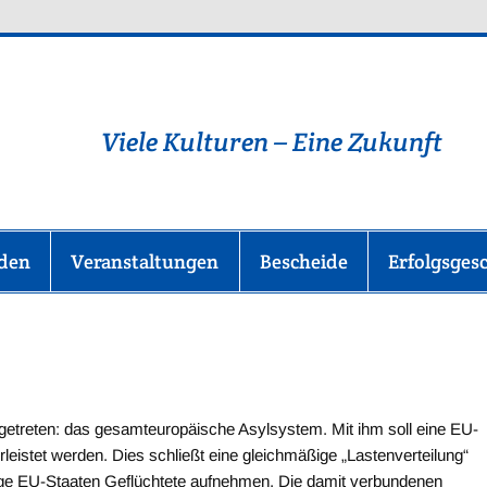
lüchtlingshilfe-im-Main-T
Viele Kulturen – Eine Zukunft
nden
Veranstaltungen
Bescheide
Erfolgsges
 getreten: das gesamteuropäische Asylsystem. Mit ihm soll eine EU-
leistet werden. Dies schließt eine gleichmäßige „Lastenverteilung“
enige EU-Staaten Geflüchtete aufnehmen. Die damit verbundenen