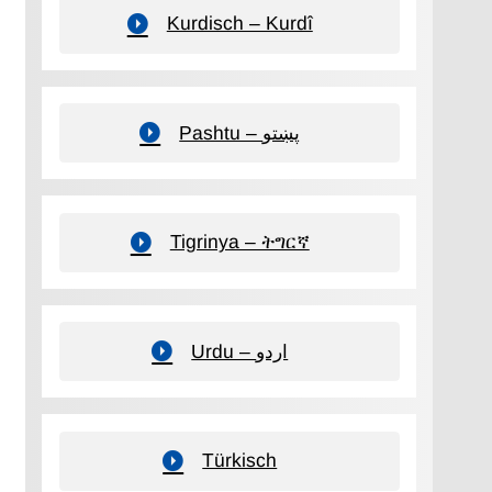
Kurdisch – Kurdî
Pashtu – پښتو
Tigrinya – ትግርኛ
Urdu – اردو
Türkisch