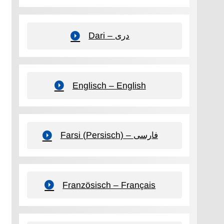
Dari – دری
Englisch – English
Farsi (Persisch) – فارسی
Französisch – Français