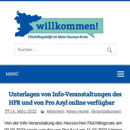
Zum
Inhalt
springen
Flüc
Ta
MENÜ
Unterlagen von Info-Veranstaltungen des
HFR und von Pro Asyl online verfügbar
14. März 2022
Allgemein
,
News-Home
,
Veranstaltungen
Von der Info-Veranstaltung des Hessischen Flüchtlingsrats am
09.03.2022 sowie von der von Pro Asyl am 11.03.2022 können