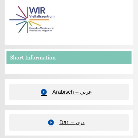
Short Information
Arabisch – عربي
Dari – دری