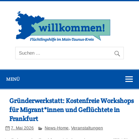
Zum
Inhalt
springen
Flüc
Ta
MENÜ
Gründerwerkstatt: Kostenfreie Workshops
für Migrant*innen und Geflüchtete in
Frankfurt
7. Mai 2026
News-Home
,
Veranstaltungen