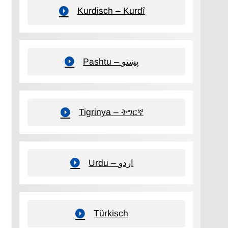
Kurdisch – Kurdî
Pashtu – پښتو
Tigrinya – ትግርኛ
Urdu – اردو
Türkisch