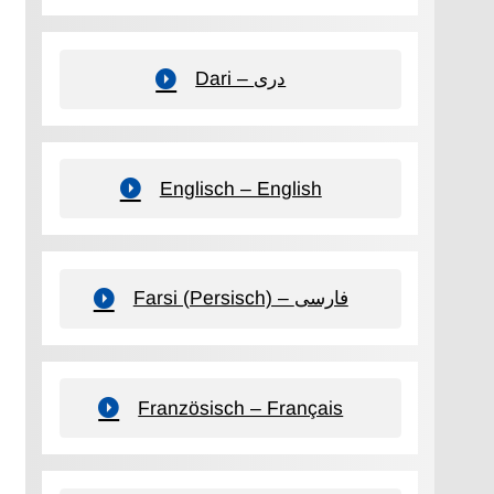
Dari – دری
Englisch – English
Farsi (Persisch) – فارسی
Französisch – Français