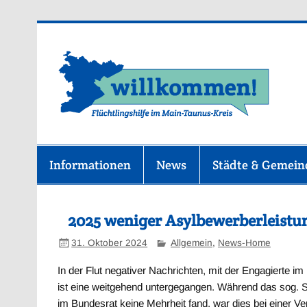
Zum
Inhalt
springen
F
Informationen
News
Städte & Gemei
2025 weniger Asylbewerberleistu
31. Oktober 2024
Allgemein
,
News-Home
In der Flut negativer Nachrichten, mit der Engagierte i
ist eine weitgehend untergegangen. Während das sog. 
im Bundesrat keine Mehrheit fand, war dies bei einer V