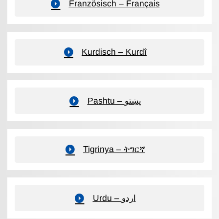
Französisch – Français
Kurdisch – Kurdî
Pashtu – پښتو
Tigrinya – ትግርኛ
Urdu – اردو