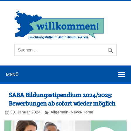
Zum
Inhalt
springen
Flüc
Ta
MENÜ
SABA Bildungsstipendium 2024/2025:
Bewerbungen ab sofort wieder möglich
30. Januar 2024
Allgemein
,
News-Home