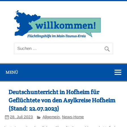
Zum
Inhalt
springen
Flüc
Ta
MENÜ
Deutschunterricht in Hofheim für
Geflüchtete von den Asylkreise Hofheim
(Stand: 22.07.2023)
28. Juli 2023
Allgemein
,
News-Home