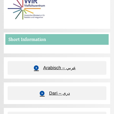
Short Information
Arabisch – عربي
Dari – دری