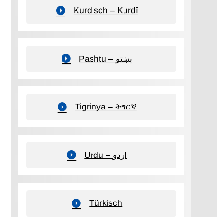
Kurdisch – Kurdî
Pashtu – پښتو
Tigrinya – ትግርኛ
Urdu – اردو
Türkisch