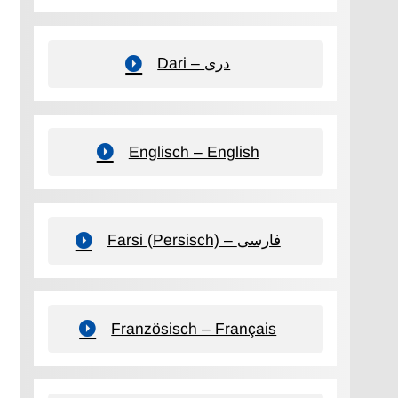
Dari – دری
Englisch – English
Farsi (Persisch) – فارسی
Französisch – Français