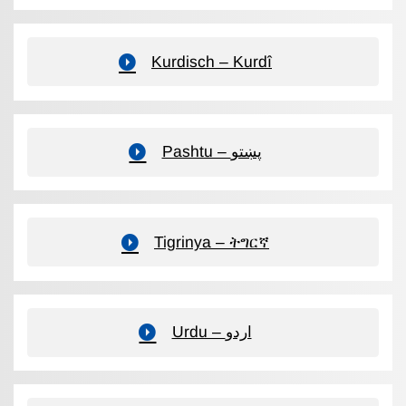
Kurdisch – Kurdî
Pashtu – پښتو
Tigrinya – ትግርኛ
Urdu – اردو