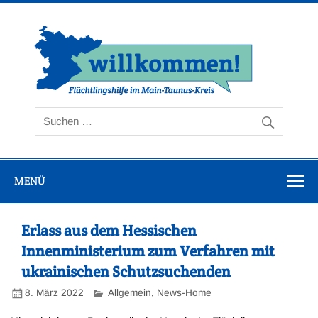
Zum
Inhalt
springen
Flüc
Ta
MENÜ
Erlass aus dem Hessischen
Innenministerium zum Verfahren mit
ukrainischen Schutzsuchenden
8. März 2022
Allgemein
,
News-Home