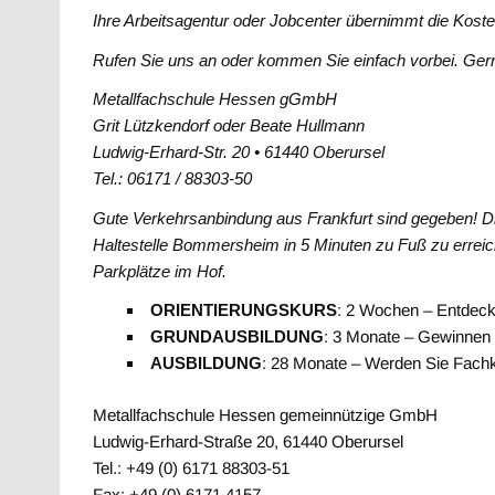
Ihre Arbeitsagentur oder Jobcenter übernimmt die Koste
Rufen Sie uns an oder kommen Sie einfach vorbei. Gern
Metallfachschule Hessen gGmbH
Grit Lützkendorf oder Beate Hullmann
Ludwig-Erhard-Str. 20 • 61440 Oberursel
Tel.: 06171 / 88303-50
Gute Verkehrsanbindung aus Frankfurt sind gegeben! Die
Haltestelle Bommersheim in 5 Minuten zu Fuß zu erreic
Parkplätze im Hof.
ORIENTIERUNGSKURS
: 2 Wochen – Entdeck
GRUNDAUSBILDUNG
: 3 Monate – Gewinnen
AUSBILDUNG
: 28 Monate – Werden Sie Fachk
Metallfachschule Hessen gemeinnützige GmbH
Ludwig-Erhard-Straße 20, 61440 Oberursel
Tel.: +49 (0) 6171 88303-51
Fax: +49 (0) 6171 4157