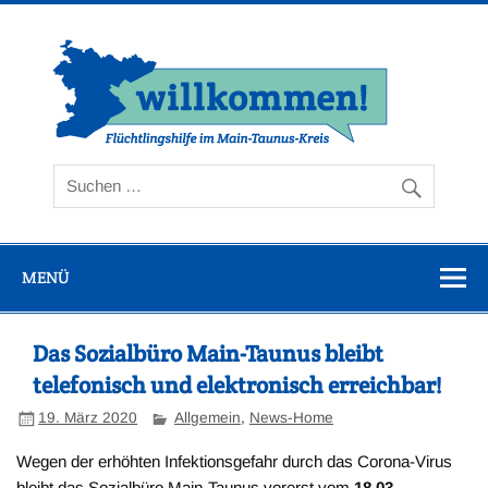
Zum
Inhalt
springen
Flüc
Ta
MENÜ
Das Sozialbüro Main-Taunus bleibt
telefonisch und elektronisch erreichbar!
19. März 2020
Allgemein
,
News-Home
Wegen der erhöhten Infektionsgefahr durch das Corona-Virus
bleibt das Sozialbüro Main-Taunus vorerst vom
18.03. –