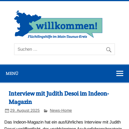
Zum
Inhalt
springen
Flüc
Ta
MENÜ
Interview mit Judith Desoi im Indeon-
Magazin
29. August 2025
News-Home
Das Indeon-Magazin hat ein ausführliches Interview mit Judith
Desoi veröffentlicht, der unabhängigen Asylverfahrensberaterin