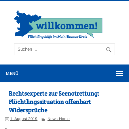
Zum
Inhalt
springen
Flüc
Ta
MENÜ
Rechtsexperte zur Seenotrettung:
Flüchtlingssituation offenbart
Widersprüche
1. August 2019
News-Home