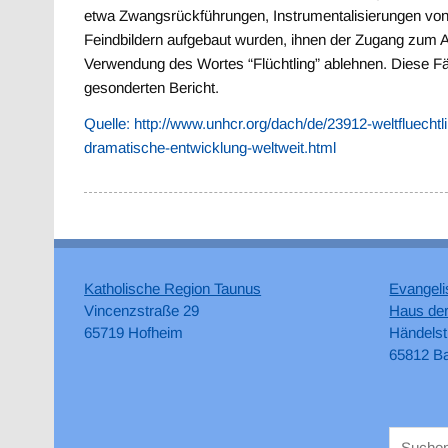
etwa Zwangsrückführungen, Instrumentalisierungen von Fl
Feindbildern aufgebaut wurden, ihnen der Zugang zum Ar
Verwendung des Wortes “Flüchtling” ablehnen. Diese Fälle
gesonderten Bericht.
Quelle: http://www.unhcr.org/dach/de/23912-weltfluecht
dramatische-entwicklung-weltweit.html
Katholische Region Taunus
Evangeli
Vincenzstraße 29
Haus der
65719 Hofheim
Händelst
65812 B