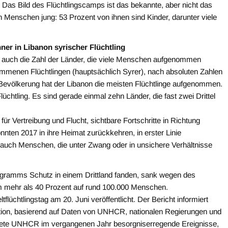
. Das Bild des Flüchtlingscamps ist das bekannte, aber nicht das
en Menschen jung: 53 Prozent von ihnen sind Kinder, darunter viele
er in Libanon syrischer Flüchtling
r auch die Zahl der Länder, die viele Menschen aufgenommen
enommenen Flüchtlingen (hauptsächlich Syrer), nach absoluten Zahlen
 Bevölkerung hat der Libanon die meisten Flüchtlinge aufgenommen.
üchtling. Es sind gerade einmal zehn Länder, die fast zwei Drittel
ür Vertreibung und Flucht, sichtbare Fortschritte in Richtung
nten 2017 in ihre Heimat zurückkehren, in erster Linie
auch Menschen, die unter Zwang oder in unsichere Verhältnisse
rogramms Schutz in einem Drittland fanden, sank wegen des
m mehr als 40 Prozent auf rund 100.000 Menschen.
flüchtlingstag am 20. Juni veröffentlicht. Der Bericht informiert
uation, basierend auf Daten von UNHCR, nationalen Regierungen und
ete UNHCR im vergangenen Jahr besorgniserregende Ereignisse,