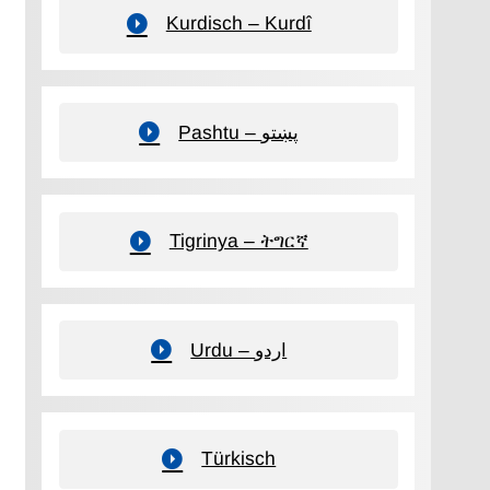
Kurdisch – Kurdî
Pashtu – پښتو
Tigrinya – ትግርኛ
Urdu – اردو
Türkisch