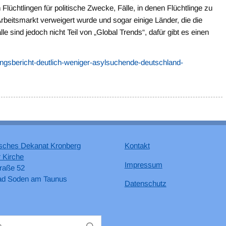
üchtlingen für politische Zwecke, Fälle, in denen Flüchtlinge zu
beitsmarkt verweigert wurde und sogar einige Länder, die die
 sind jedoch nicht Teil von „Global Trends“, dafür gibt es einen
lingsbericht-deutlich-weniger-asylsuchende-deutschland-
sches Dekanat Kronberg
Kontakt
 Kirche
Impressum
raße 52
ad Soden am Taunus
Datenschutz