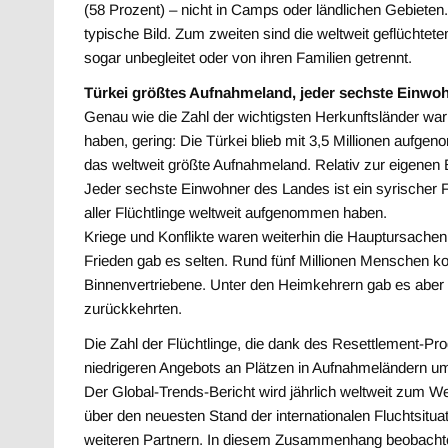
(58 Prozent) – nicht in Camps oder ländlichen Gebieten
typische Bild. Zum zweiten sind die weltweit geflüchtet
sogar unbegleitet oder von ihren Familien getrennt.
Türkei größtes Aufnahmeland, jeder sechste Einwohn
Genau wie die Zahl der wichtigsten Herkunftsländer wa
haben, gering: Die Türkei blieb mit 3,5 Millionen aufg
das weltweit größte Aufnahmeland. Relativ zur eigenen
Jeder sechste Einwohner des Landes ist ein syrischer Fl
aller Flüchtlinge weltweit aufgenommen haben.
Kriege und Konflikte waren weiterhin die Hauptursachen f
Frieden gab es selten. Rund fünf Millionen Menschen kon
Binnenvertriebene. Unter den Heimkehrern gab es aber 
zurückkehrten.
Die Zahl der Flüchtlinge, die dank des Resettlement-P
niedrigeren Angebots an Plätzen in Aufnahmeländern u
Der Global-Trends-Bericht wird jährlich weltweit zum Welt
über den neuesten Stand der internationalen Fluchtsit
weiteren Partnern. In diesem Zusammenhang beobacht