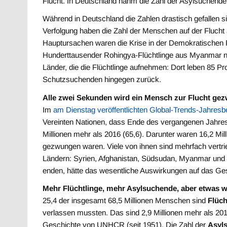
Flucht. In Deutschland nahm die Zahl der Asylsuchenden
Während in Deutschland die Zahlen drastisch gefallen si
Verfolgung haben die Zahl der Menschen auf der Flucht a
Hauptursachen waren die Krise in der Demokratischen 
Hunderttausender Rohingya-Flüchtlinge aus Myanmar n
Länder, die die Flüchtlinge aufnehmen: Dort leben 85 P
Schutzsuchenden hingegen zurück.
Alle zwei Sekunden wird ein Mensch zur Flucht ge
Im
am Dienstag veröffentlichten Global-Trends-Jahre
Vereinten Nationen, dass Ende des vergangenen Jahres 
Millionen mehr als 2016 (65,6). Darunter waren 16,2 Mi
gezwungen waren. Viele von ihnen sind mehrfach vertrie
Ländern: Syrien, Afghanistan, Südsudan, Myanmar und S
enden, hätte das wesentliche Auswirkungen auf das Ge
Mehr Flüchtlinge, mehr Asylsuchende, aber etwas w
25,4 der insgesamt 68,5 Millionen Menschen sind
Flüch
verlassen mussten. Das sind 2,9 Millionen mehr als 2016
Geschichte von UNHCR (seit 1951). Die Zahl der
Asyl