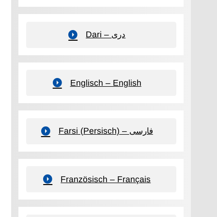
Dari – دری
Englisch – English
Farsi (Persisch) – فارسی
Französisch – Français