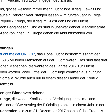
 im Vergleich zu 2016 hingegen deutlich ab.
nd, gibt es weltweit immer mehr Flüchtlinge. Krieg, Gewalt und
uf ein Rekordniveau steigen lassen – im fünften Jahr in Folge.
Republik Kongo, der Krieg im Südsudan und die Flucht
ach Bangladesch. Und es sind in überwältigender Mehrheit arme
rozent von ihnen. In Europa gehen die Ankunftszahlen von
zwungen
sbericht meldet UNHCR
, das Hohe Flüchtlingskommissariat der
68,5 Millionen Menschen auf der Flucht waren. Das sind fast drei
llionen Menschen, die während des Jahres 2017 zur Flucht
ben worden. Zwei Drittel der Flüchtlinge kommen aus nur fünf
omalia. Würde auch nur in einem dieser Länder der Konflikt
samtbild.
eniger Binnenvertriebene
tlinge
, die wegen Konflikten und Verfolgung ihr Heimatland
 – der größte Anstieg der Flüchtlingszahlen in einem Jahr in der
suchenden
, die zum 31. Dezember 2017 noch auf das Ergebnis