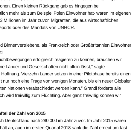
llionen. Einen kleinen Rückgang gab es hingegen bei
tlich mehr als zum Beispiel Polen Einwohner hat- waren im eigenen
3 Millionen im Jahr zuvor. Migranten, die aus wirtschaftlichen
s Reports oder des Mandats von UNHCR.
und Binnenvertriebene, als Frankreich oder Großbritannien Einwohner
t!
uchtbewegungen erfolgreich reagieren zu können, brauchen wir
 Länder und Gesellschaften nicht allein lässt,” sagte
Hoffnung. Vierzehn Länder setzen in einer Pilotphase bereits einen
st nur noch eine Frage von wenigen Monaten, bis ein neuer Globaler
nten Nationen verabschiedet werden kann.” Grandi forderte alle
 wird freiwillig zum Flüchtling. Aber ganz freiwillig können wir
ftel der Zahl von 2015
h Deutschland nach 280.000 im Jahr zuvor. Im Jahr 2015 waren
 hält an, auch im ersten Quartal 2018 sank die Zahl erneut um fast